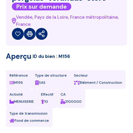
Prix sur demande
Vendée, Pays de la Loire, France métropolitaine,
France
Aperçu
|
ID du bien :
M156
Référence
Type de structure
Secteur
M156
SAS
Bâtiment / Construction
Activité
Effectif
CA
MENUISERIE
10
2100000
Type de transmission
Fond de commerce