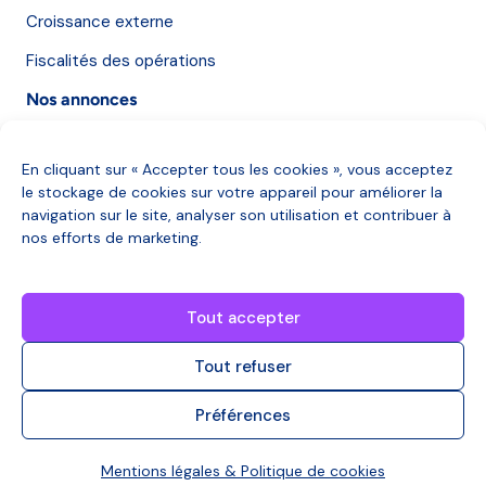
Croissance externe
Fiscalités des opérations
Nos annonces
Nos annonces
En cliquant sur « Accepter tous les cookies », vous acceptez
le stockage de cookies sur votre appareil pour améliorer la
Qui sommes-nous ?
navigation sur le site, analyser son utilisation et contribuer à
nos efforts de marketing.
Qui sommes-nous ?
Des questions ?
Tout accepter
Nous contacter
Tout refuser
Préférences
Copyright © 2025
Mentions légales
|
Politique
Mentions légales & Politique de cookies