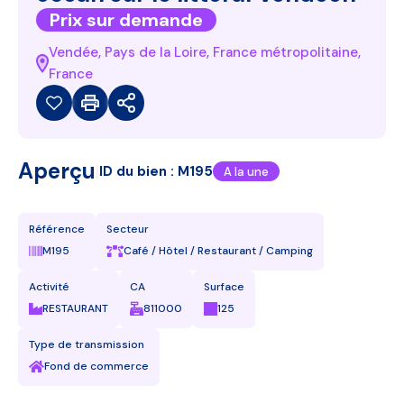
Prix sur demande
Vendée, Pays de la Loire, France métropolitaine,
France
Aperçu
|
ID du bien :
M195
A la une
Référence
Secteur
M195
Café / Hôtel / Restaurant / Camping
Activité
CA
Surface
RESTAURANT
811000
125
Type de transmission
Fond de commerce