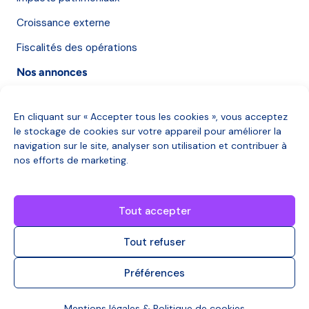
Croissance externe
Fiscalités des opérations
Nos annonces
Nos annonces
En cliquant sur « Accepter tous les cookies », vous acceptez
le stockage de cookies sur votre appareil pour améliorer la
Qui sommes-nous ?
navigation sur le site, analyser son utilisation et contribuer à
nos efforts de marketing.
Qui sommes-nous ?
Des questions ?
Tout accepter
Nous contacter
Tout refuser
Préférences
Copyright © 2025
Mentions légales
|
Politique
Mentions légales & Politique de cookies