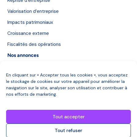
Reprise d’entreprise
Valorisation d’entreprise
Impacts patrimoniaux
Croissance externe
Fiscalités des opérations
Nos annonces
Nos annonces
En cliquant sur « Accepter tous les cookies », vous acceptez
le stockage de cookies sur votre appareil pour améliorer la
Qui sommes-nous ?
navigation sur le site, analyser son utilisation et contribuer à
nos efforts de marketing.
Qui sommes-nous ?
Des questions ?
Tout accepter
Nous contacter
Tout refuser