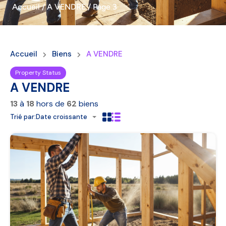
Accueil
/
A VENDRE
/
Page 3
Accueil
Biens
A VENDRE
Property Status
A VENDRE
13
à
18
hors de
62
biens
Trié par:
Date croissante